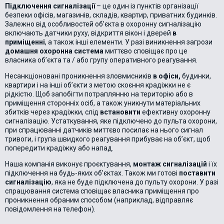
Підключення сигналізації
– це один із пунктів організації
безпеки офісів, магазинів, складів, квартир, приватних будинків.
Залежно від особливостей об’єкта в охоронну сигналізацію
включають датчики руху, відкриття вікон і дверей
в
приміщенні
, а також інші елементи. У разі виникнення загрози
домашня охоронна система
миттєво сповіщає про це
власника об’єкта та / або групу оперативного реагування.
Несанкціоновані проникнення зловмисників
в офіси,
будинки,
квартири і на інші об’єкти з метою скоєння крадіжки не є
рідкістю. Щоб запобігти потраплянню на територію або в
приміщення сторонніх осіб, а також уникнути матеріальних
збитків через крадіжки, слід
встановити
ефективну охоронну
сигналізацію. Устаткування, яке підключено до пульта охорони,
при спрацюванні датчиків миттєво посилає на нього сигнал
тривоги, і група швидкого реагування прибуває на об’єкт, щоб
попередити крадіжку або напад.
Наша компанія виконує проєктування,
монтаж сигналізацій
і їх
підключення на будь-яких об’єктах. Також ми готові
поставити
сигналізацію
, яка не буде підключена до пульту охорони. У разі
спрацювання система сповіщає власника приміщення про
проникнення обраним способом (наприклад, відправляє
повідомлення на телефон).