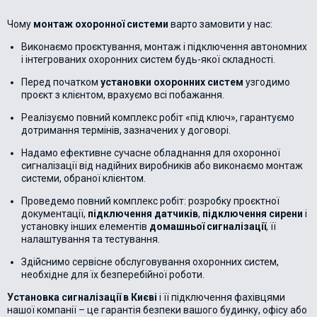
Чому
монтаж охоронної системи
варто замовити у нас:
Виконаємо проєктування, монтаж і підключення автономних
і інтегрованих охоронних систем будь-якої складності.
Перед початком
установки охоронних систем
узгодимо
проєкт з клієнтом, врахуємо всі побажання.
Реалізуємо повний комплекс робіт «під ключ», гарантуємо
дотримання термінів, зазначених у договорі.
Надамо ефективне сучасне обладнання для охоронної
сигналізації від надійних виробників або виконаємо монтаж
системи, обраної клієнтом.
Проведемо повний комплекс робіт: розробку проєктної
документації,
підключення датчиків
,
підключення сирени
і
установку інших елементів
домашньої сигналізації
, її
налаштування та тестування.
Здійснимо сервісне обслуговування охоронних систем,
необхідне для їх безперебійної роботи.
Установка сигналізації в Києві
і її підключення фахівцями
нашої компанії – це гарантія безпеки вашого будинку, офісу або