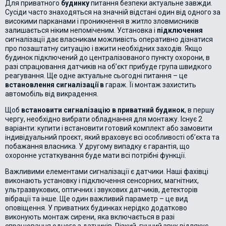
Для приватного
будинку
питання безпеки актуальне завжди.
Сусіди часто знаходяться на значній відстані один від одного за
високими парканами і проникнення в житло зловмисників
залишається ніким непоміченим. Установка і
підключення
сигналізації дає власникам можливість оперативно дізнатися
про позаштатну ситуацію і вжити необхідних заходів. Якщо
будинок підключений до централізованого пункту охорони, в
разі спрацювання датчиків на об’єкт прибуде група швидкого
реагування. Ще одне актуальне сьогодні питання – це
встановлення сигналізації в
гараж. Її монтаж захистить
автомобіль від викрадення.
Щоб
встановити сигналізацію в приватний будинок
, в першу
чергу, необхідно вибрати обладнання для монтажу. Існує 2
варіанти: купити і встановити готовий комплект або замовити
індивідуальний проєкт, який враховує всі особливості об’єкта та
побажання власника. У другому випадку є гарантія, що
охоронне устаткування буде мати всі потрібні функції.
Важливими елементами сигналізації є датчики. Наші фахівці
виконають установку і підключення сенсорних, магнітних,
ультразвукових, оптичних і звукових датчиків, детекторів
вібрації та інше. Ще один важливий параметр – це вид
оповіщення. У приватних будинках нерідко додатково
виконують монтаж сирени, яка включається в разі