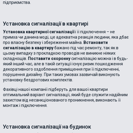
підприємства.
Установка сигналізації в квартирі
Установка квартирної сигналізації
і її підключення – не
примха чи данина моді, це адекватна реакція людини, яка дбає
про власну безпеку і збереження майна.
Встановити
сигналізацію в квартиру
бажано під час ремонту, так як в
цьому випадку з прокладкою проводів не виникне ніяких
складнощів.
Поставити охоронну
сигналізацію можна і в будь-
який інший час, але в такій ситуації існує ризик пошкодження
декоративного оздоблення приміщення при її підключенні,
порушення дизайну. При таких умовах зазвичай виконують
установку бездротових комплектів.
Фахівці нашої компанії підберуть для вашої квартири
оптимальний варіант сигналізації, який буде служити надійним
захистом від несанкціонованого проникнення, виконають її
монтаж і підключення.
Установка сигналізації на будинок