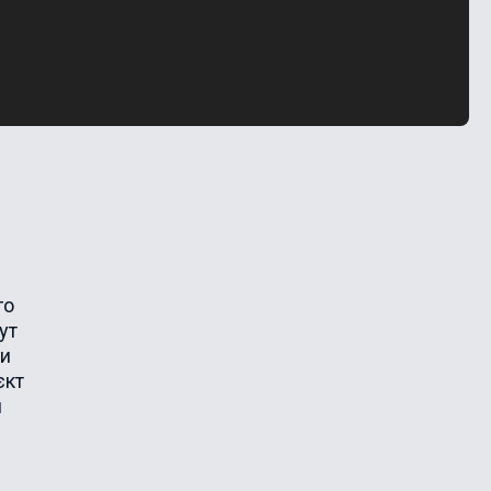
го
ут
ти
єкт
и