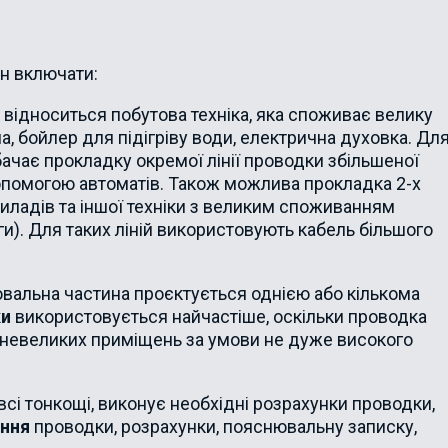
н включати:
 відноситься побутова техніка, яка споживає велику
ма, бойлер для підігріву води, електрична духовка. Дл
чає прокладку окремої лінії проводки збільшеної
опомогою автоматів. Також можлива прокладка 2-х
иладів та іншої техніки з великим споживанням
ги). Для таких ліній використовують кабель більшого
ювальна частина проєктується однією або кількома
ки
використовується найчастіше, оскільки проводка
 невеликих приміщень за умови не дуже високого
сі тонкощі, виконує необхідні розрахунки проводки,
ення
проводки, розрахунки, пояснювальну записку,