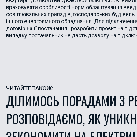
квартирі і до нього висуваються більш високі вимо
враховувати особливості норм облаштування введе
освітлювальних приладів, господарських будівель,
іншого енергоємного обладнання. Для підключен
договір на її постачання і розробити проєкт на під
випадку постачальник не дасть дозволу на підклю
ЧИТАЙТЕ ТАКОЖ:
ДІЛИМОСЬ ПОРАДАМИ З РЕ
РОЗПОВІДАЄМО, ЯК УНИКН
ЗЕКОНОМИТИ НА ЕЛЕКТРИЦІ