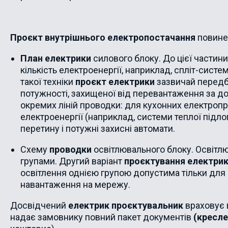
Проєкт внутрішнього електропостачання
повине
План електрики
силового блоку. До цієї частини
кількість електроенергії, наприклад, спліт-систе
такої техніки
проєкт електрики
зазвичай передба
потужності, захищеної від перевантаження за д
окремих ліній проводки: для кухонних електропр
електроенергії (наприклад, системи теплої підло
перетину і потужні захисні автомати.
Схему
проводки
освітлювального блоку. Освітл
групами. Другий варіант
проєктування електри
освітлення однією групою допустима тільки для
навантаження на мережу.
Досвідчений
електрик проєктувальник
враховує в
надає замовнику повний пакет документів
(кресл