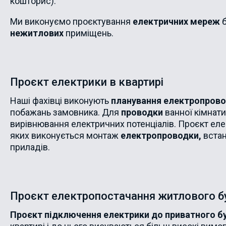
кошторис).
Ми виконуємо проєктування
електричних мереж
б
нежитлових
приміщень.
Проєкт електрики в квартирі
Наші фахівці виконують
планування електропрово
побажань замовника. Для
проводки
ванної кімнат
вирівнювання електричних потенціалів. Проєкт еле
яких виконується монтаж
електропроводки,
встан
приладів.
Проєкт електропостачання житлового б
Проєкт підключення електрики до приватного б