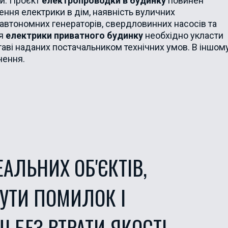
ги. Проєкт
електропроводки в будинку
повинен
ння електрики в дім, наявність вуличних
 автономних генераторів, свердловинних насосів та
ня
електрики приватного будинку
необхідно укласти
ставі наданих постачальником технічних умов. В іншом
чення.
АЛЬНИХ ОБ'ЄКТІВ,
УТИ ПОМИЛОК І
 БЕЗ ВТРАТИ ЯКОСТІ