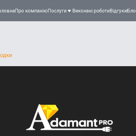
оловна
Про компанію
Послуги
Виконані роботи
Відгуки
Бло
водки